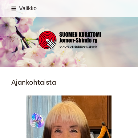
Siirry
Valikko
sivun
sisältöön
SUOMEN KURATOMI Jom
Ajankohtaista