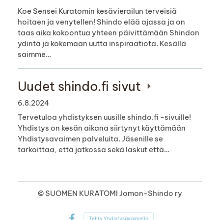
Koe Sensei Kuratomin kesävierailun terveisiä
hoitaen ja venytellen! Shindo elää ajassa ja on
taas aika kokoontua yhteen päivittämään Shindon
ydintä ja kokemaan uutta inspiraatiota. Kesällä
saimme…
Uudet shindo.fi sivut
6.8.2024
Tervetuloa yhdistyksen uusille shindo.fi -sivuille!
Yhdistys on kesän aikana siirtynyt käyttämään
Yhdistysavaimen palveluita. Jäsenille se
tarkoittaa, että jatkossa sekä laskut että…
©
SUOMEN KURATOMI Jomon-Shindo ry
Tehty Yhdistysavaimella