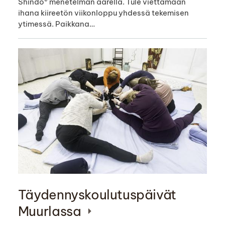
Shindo® menetelmän äärellä. Tule viettämään
ihana kiireetön viikonloppu yhdessä tekemisen
ytimessä. Paikkana…
Täydennyskoulutuspäivät
Muurlassa