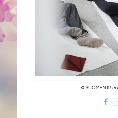
©
SUOMEN KURA
T
Face