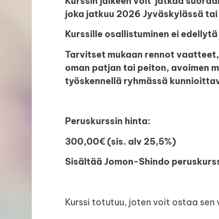
Kurssin jälkeen voit jatkaa suor
joka jatkuu 2026 Jyväskylässä tai
Kurssille osallistuminen ei edell
Tarvitset mukaan rennot vaatteet,
oman patjan tai peiton, avoimen m
työskennellä ryhmässä kunnioitta
Peruskurssin hinta:
300,00€ (sis. alv 25,5%)
Sisältää Jomon-Shindo peruskurss
Kurssi totutuu, joten voit ostaa sen 