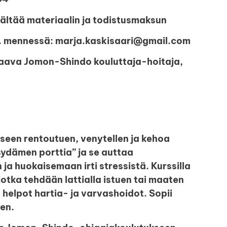
sältää materiaalin ja todistusmaksun
.4. mennessä: marja.kaskisaari@gmail.com
taava Jomon-Shindo kouluttaja-hoitaja,
seen rentoutuen, venytellen ja kehoa
sydämen porttia” ja se auttaa
a huokaisemaan irti stressistä. Kurssilla
otka tehdään lattialla istuen tai maaten
 helpot hartia- ja varvashoidot. Sopii
een.