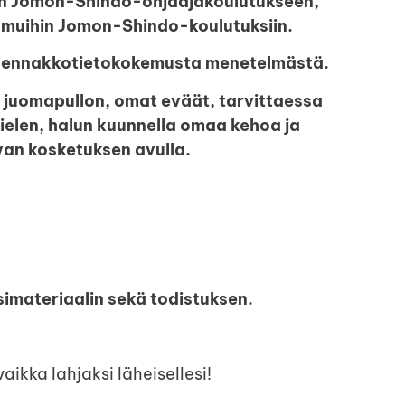
aan Jomon-Shindo-ohjaajakoulutukseen,
 muihin Jomon-Shindo-koulutuksiin.
ytä ennakkotietokokemusta menetelmästä.
 juomapullon, omat eväät, tarvittaessa
ielen, halun kuunnella omaa kehoa ja
van kosketuksen avulla.
imateriaalin sekä todistuksen.
vaikka lahjaksi läheisellesi!