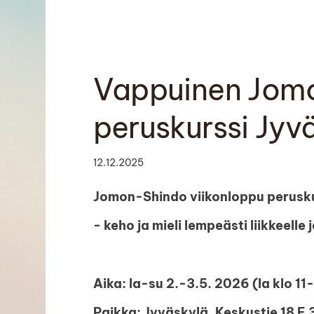
SUOMEN KURATOMI Jomon-Shindo ry
Vappuinen Jom
peruskurssi Jyv
12.12.2025
Jomon-Shindo viikonloppu perusku
- keho ja mieli lempeästi liikkeelle 
Aika: la-su 2.-3.5. 2026 (la klo 11-
Paikka: Jyväskylä, Keskustie 18 E 