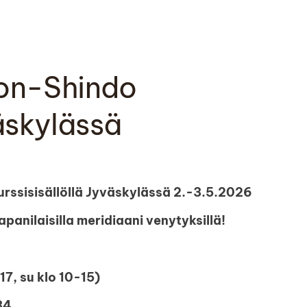
on-Shindo
äskylässä
rssisisällöllä Jyväskylässä 2.-3.5.2026
japanilaisilla meridiaani venytyksillä!
17, su klo 10-15)
34