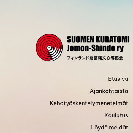
Siirry
sivun
sisältöön
Etusivu
Ajankohtaista
Kehotyöskentelymenetelmät
Koulutus
Löydä meidät