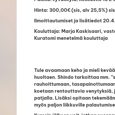
Hinta: 300,00€ (sis, alv 25,5%) si
Ilmoittautumiset ja lisätiedot 20
Kouluttaja: Marja Kaskisaari, vas
Kuratomi menetelmä kouluttaja
Tule avaamaan keho ja mieli kevää
huoltaen. Shindo tarkoittaa mm. ”
rauhoittumaan, tasapainottumaan j
koetaan rentouttavia venytyksiä, j
patjalla. Lisäksi opitaan tekemään
myös paljon liikkuville palautumis