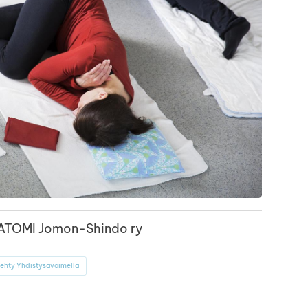
TOMI Jomon-Shindo ry
ehty Yhdistysavaimella
book