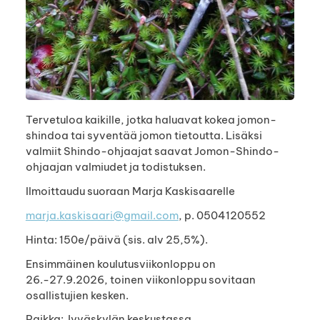
Tervetuloa kaikille, jotka haluavat kokea jomon-
shindoa tai syventää jomon tietoutta. Lisäksi
valmiit Shindo-ohjaajat saavat Jomon-Shindo-
ohjaajan valmiudet ja todistuksen.
Ilmoittaudu suoraan Marja Kaskisaarelle
marja.kaskisaari@gmail.com
, p. 0504120552
Hinta: 150e/päivä (sis. alv 25,5%).
Ensimmäinen koulutusviikonloppu on
26.-27.9.2026, toinen viikonloppu sovitaan
osallistujien kesken.
Paikka: Jyväskylän keskustassa