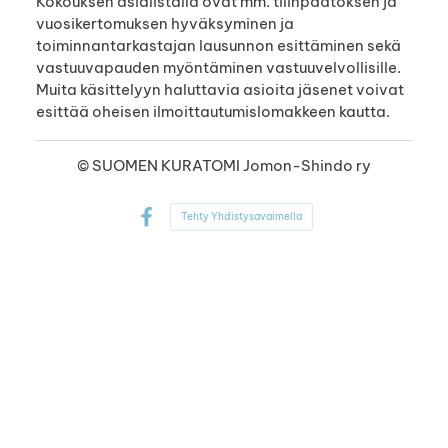
Kokouksen asialistalla ovat mm. tilinpäätöksen ja
vuosikertomuksen hyväksyminen ja
toiminnantarkastajan lausunnon esittäminen sekä
vastuuvapauden myöntäminen vastuuvelvollisille.
Muita käsittelyyn haluttavia asioita jäsenet voivat
esittää oheisen ilmoittautumislomakkeen kautta.
©
SUOMEN KURATOMI Jomon-Shindo ry
Tehty Yhdistysavaimella
Facebook