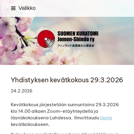
Siirry
Valikko
sivun
sisältöön
SUOMEN KURATOMI Jom
Yhdistyksen kevätkokous 29.3.2026
24.2.2026
Kevätkokous järjestetään sunnuntaina 29.3.2026
klo 14.00 alkaen Zoom-etäyhteydellä ja
läsnäkokouksena Lahdessa. Ilmoittaudu
tästä
kevätkokoukseen.