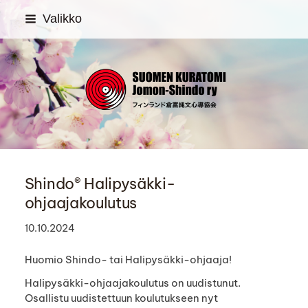
Siirry
Valikko
sivun
sisältöön
SUOMEN KURATOMI Jom
Shindo® Halipysäkki-
ohjaajakoulutus
10.10.2024
Huomio Shindo- tai Halipysäkki-ohjaaja!
Halipysäkki-ohjaajakoulutus on uudistunut.
Osallistu uudistettuun koulutukseen nyt