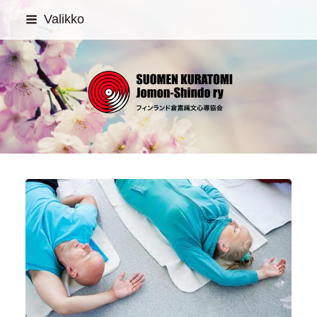
Siirry
Valikko
sivun
sisältöön
SUOMEN KURATOMI Jom