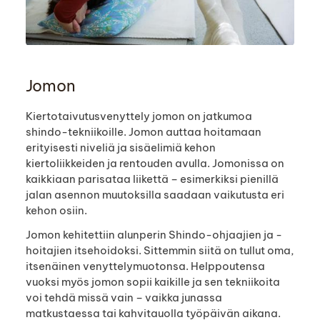
Jomon
Kiertotaivutusvenyttely jomon on jatkumoa
shindo-tekniikoille. Jomon auttaa hoitamaan
erityisesti niveliä ja sisäelimiä kehon
kiertoliikkeiden ja rentouden avulla. Jomonissa on
kaikkiaan parisataa liikettä – esimerkiksi pienillä
jalan asennon muutoksilla saadaan vaikutusta eri
kehon osiin.
Jomon kehitettiin alunperin Shindo-ohjaajien ja -
hoitajien itsehoidoksi. Sittemmin siitä on tullut oma,
itsenäinen venyttelymuotonsa. Helppoutensa
vuoksi myös jomon sopii kaikille ja sen tekniikoita
voi tehdä missä vain – vaikka junassa
matkustaessa tai kahvitauolla työpäivän aikana.