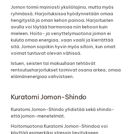
Jomon toimii mainiosti yksilölajina, mutta myös
ryhmässä. Harjoituksissa hyödynnetään omaa
hengitystä ja oman kehon painoa. Harjoitusten
avulla voi löytää harmoniaa niin kehoon kuin
mieleen. Hoito- ja venyttelymuotona jomon ei
kuluta omaa energiaa, vaan vaalii ja kierrättää
sitä. Jomon sopiikin hyvin myös silloin, kun omat
voimat tuntuvat olevan vähissä.
Istuen, seisten tai makuullaan tehtävät
rentoutusharjoitukset toimivat osana arkea, omaa
elämänenergiaa vahvistaen.
Kuratomi Jomon-Shindo
Kuratomi Jomon-Shindo yhdistää sekä shindo-
että jomon-menetelmät.
Hoitomuotona Kuratomi Jomon-Shindoa voi
käyttää esimerkiksi stressin lievitykseen,