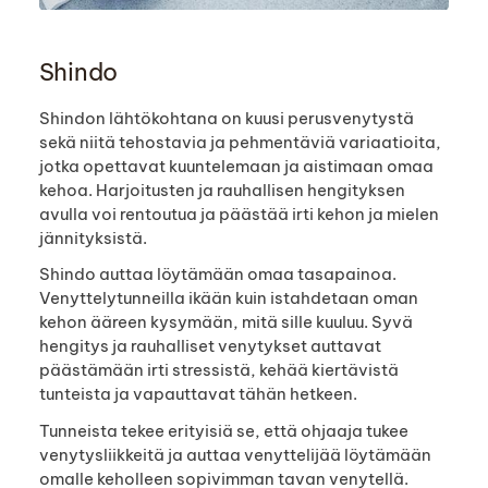
Shindo
Shindon lähtökohtana on kuusi perusvenytystä
sekä niitä tehostavia ja pehmentäviä variaatioita,
jotka opettavat kuuntelemaan ja aistimaan omaa
kehoa. Harjoitusten ja rauhallisen hengityksen
avulla voi rentoutua ja päästää irti kehon ja mielen
jännityksistä.
Shindo auttaa löytämään omaa tasapainoa.
Venyttelytunneilla ikään kuin istahdetaan oman
kehon ääreen kysymään, mitä sille kuuluu. Syvä
hengitys ja rauhalliset venytykset auttavat
päästämään irti stressistä, kehää kiertävistä
tunteista ja vapauttavat tähän hetkeen.
Tunneista tekee erityisiä se, että ohjaaja tukee
venytysliikkeitä ja auttaa venyttelijää löytämään
omalle keholleen sopivimman tavan venytellä.