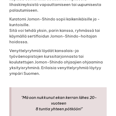
lihaskireyksistä vapauttamiseen tai uupumisesta
palautumiseen.
Kuratomi Jomon-Shindo sopii kaikenikäisille ja -
kuntoisille.
Sitä voi tehdä yksin, parin kanssa, ryhmässä tai
käymällä sertifioidun Jomon-Shindo-hoitajan
hoidossa.
Venyttelyryhmiä löydät kansalais-ja
työväenopistojen kurssitarjonnasta tai
koulutettujen Jomon-Shindo ohjaajien ohjaamina
yksityisryhminä. Erilaisia venyttelyryhmiä löytyy
ympäri Suomen.
"Mä oon nukkunut ekan kerran lähes 20-
vuoteen
8 tuntia yhteen pötköön!"