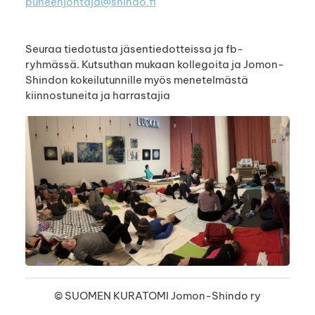
puheenjohtaja@shindo.fi
Seuraa tiedotusta jäsentiedotteissa ja fb-
ryhmässä. Kutsuthan mukaan kollegoita ja Jomon-
Shindon kokeilutunnille myös menetelmästä
kiinnostuneita ja harrastajia
©
SUOMEN KURATOMI Jomon-Shindo ry