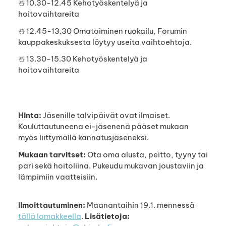
☃️ 10.30-12.45 Kehotyöskentelyä ja
hoitovaihtareita
☃️ 12.45-13.30 Omatoiminen ruokailu, Forumin
kauppakeskuksesta löytyy useita vaihtoehtoja.
☃️ 13.30-15.30 Kehotyöskentelyä ja
hoitovaihtareita
Hinta:
Jäsenille talvipäivät ovat ilmaiset.
Kouluttautuneena ei-jäsenenä pääset mukaan
myös liittymällä kannatusjäseneksi.
Mukaan tarvitset:
Ota oma alusta, peitto, tyyny tai
pari sekä hoitoliina. Pukeudu mukavan joustaviin ja
lämpimiin vaatteisiin.
Ilmoittautuminen:
Maanantaihin 19.1. mennessä
tällä lomakkeella
.
Lisätietoja: