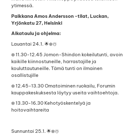
ytimessä.
Paikkana Amos Andersson -tilat, Luckan,
Yrjönkatu 27, Helsinki
Aikataulu ja ohjelma:
Lauantai 24.1. 🌟❄️☃️
❄️ 11.30-12.45 Jomon-Shindon kokeilutunti, avoin
kaikille kiinnostuneille, harrastajille ja
kouluttautuneille. Tämä tunti on ilmainen
osallistujille
❄️ 12.45-13.30 Omatoiminen ruokailu, Forumin
kauppakeskuksesta löytyy useita vaihtoehtoja.
❄️ 13.30-16.30 Kehotyöskentelyä ja
hoitovaihtareita
Sunnuntai 25.1. 🌟❄️☃️