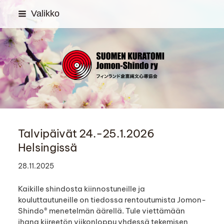
Siirry
Valikko
sivun
sisältöön
SUOMEN KURATOMI Jom
Talvipäivät 24.-25.1.2026
Helsingissä
28.11.2025
Kaikille shindosta kiinnostuneille ja
kouluttautuneille on tiedossa rentoutumista Jomon-
Shindo® menetelmän äärellä. Tule viettämään
ihana kiireetön viikonloppu yhdessä tekemisen