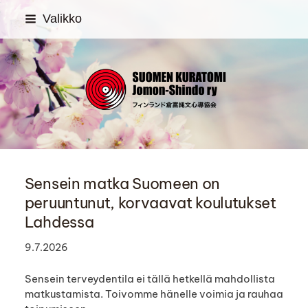
Siirry
Valikko
sivun
sisältöön
SUOMEN KURATOMI Jom
Sensein matka Suomeen on
peruuntunut, korvaavat koulutukset
Lahdessa
9.7.2026
Sensein terveydentila ei tällä hetkellä mahdollista
matkustamista. Toivomme hänelle voimia ja rauhaa