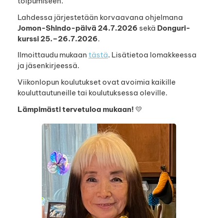
toipumiseen.
Lahdessa järjestetään korvaavana ohjelmana
Jomon-Shindo-päivä 24.7.2026
sekä
Donguri-
kurssi 25.–26.7.2026
.
Ilmoittaudu mukaan
tästä
. Lisätietoa lomakkeessa
ja jäsenkirjeessä.
Viikonlopun koulutukset ovat avoimia kaikille
kouluttautuneille tai koulutuksessa oleville.
Lämpimästi tervetuloa mukaan!
💛