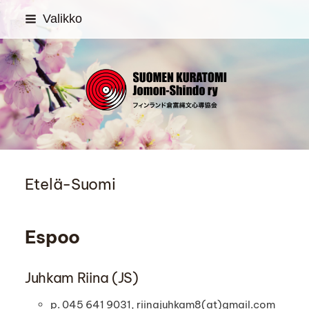
Siirry
Valikko
sivun
sisältöön
SUOMEN KURATOMI Jom
Etelä-Suomi
Espoo
Juhkam Riina (JS)
p. 045 641 9031, riinajuhkam8(at)gmail.com