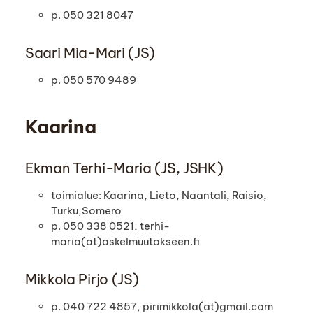
p. 050 321 8047
Saari Mia-Mari (JS)
p. 050 570 9489
Kaarina
Ekman Terhi-Maria (JS, JSHK)
toimialue: Kaarina, Lieto, Naantali, Raisio,
Turku,Somero
p. 050 338 0521, terhi-
maria(at)askelmuutokseen.fi
Mikkola Pirjo (JS)
p. 040 722 4857, pirimikkola(at)gmail.com