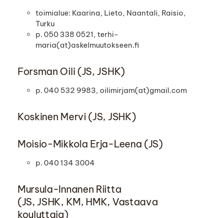
toimialue: Kaarina, Lieto, Naantali, Raisio,
Turku
p. 050 338 0521, terhi-
maria(at)askelmuutokseen.fi
Forsman Oili (JS, JSHK)
p. 040 532 9983, oilimirjam(at)gmail.com
Koskinen Mervi (JS, JSHK)
Moisio-Mikkola Erja-Leena (JS)
p. 040 134 3004
Mursula-Innanen Riitta
(JS, JSHK, KM, HMK, Vastaava
kouluttaja)