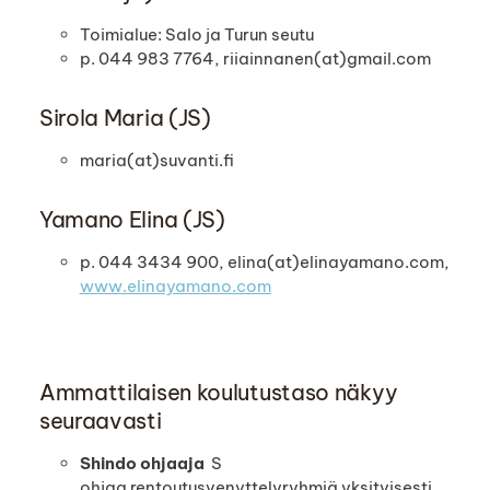
Toimialue: Salo ja Turun seutu
p. 044 983 7764, riiainnanen(at)gmail.com
Sirola Maria (JS)
maria(at)suvanti.fi
Yamano Elina (JS)
p. 044 3434 900, elina(at)elinayamano.com,
www.elinayamano.com
Ammattilaisen koulutustaso näkyy
seuraavasti
Shindo ohjaaja
S
ohjaa rentoutusvenyttelyryhmiä yksityisesti