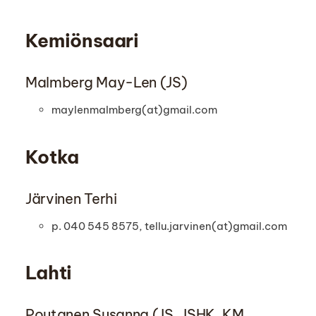
Kemiönsaari
Malmberg May-Len (JS)
maylenmalmberg(at)gmail.com
Kotka
Järvinen Terhi
p. 040 545 8575, tellu.jarvinen(at)gmail.com
Lahti
Poutanen Susanna (JS, JSHK, KM,