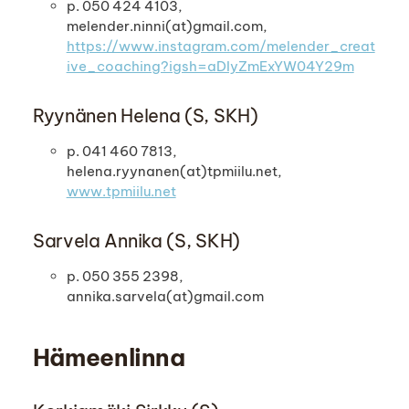
p. 050 424 4103,
melender.ninni(at)gmail.com,
https://www.instagram.com/melender_creat
ive_coaching?igsh=aDIyZmExYW04Y29m
Ryynänen Helena (S, SKH)
p. 041 460 7813,
helena.ryynanen(at)tpmiilu.net,
www.tpmiilu.net
Sarvela Annika (S, SKH)
p. 050 355 2398,
annika.sarvela(at)gmail.com
Hämeenlinna