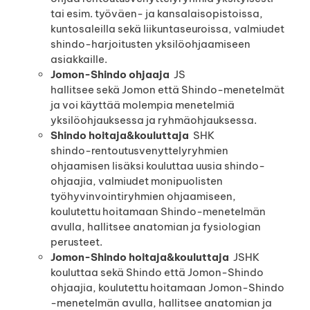
tai esim. työväen- ja kansalaisopistoissa,
kuntosaleilla sekä liikuntaseuroissa, valmiudet
shindo-harjoitusten yksilöohjaamiseen
asiakkaille.
Jomon-Shindo ohjaaja
JS
hallitsee sekä Jomon että Shindo-menetelmät
ja voi käyttää molempia menetelmiä
yksilöohjauksessa ja ryhmäohjauksessa.
Shindo hoitaja&kouluttaja
SHK
shindo-rentoutusvenyttelyryhmien
ohjaamisen lisäksi kouluttaa uusia shindo-
ohjaajia, valmiudet monipuolisten
työhyvinvointiryhmien ohjaamiseen,
koulutettu hoitamaan Shindo-menetelmän
avulla, hallitsee anatomian ja fysiologian
perusteet.
Jomon-Shindo hoitaja&kouluttaja
JSHK
kouluttaa sekä Shindo että Jomon-Shindo
ohjaajia, koulutettu hoitamaan Jomon-Shindo
-menetelmän avulla, hallitsee anatomian ja