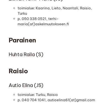
toimialue: Kaarina, Lieto, Naantali, Raisio,
Turku
p. 050 338 0521, terhi-
maria(at)askelmuutokseen.fi
Parainen
Huhta Raila (S)
Raisio
Autio Elina (JS)
toimialue: Turku, Raisio
p. 040 704 1041, autioelina61(at)gmail.com