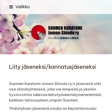
Siirry
Valikko
sivun
sisältöön
SUOMEN KURATOMI Jom
Liity jäseneksi/kannatusjäseneksi
Suomen Kuratomi Jomon Shindo ry:n jäsenenä olet
osa shindoyhteisöä, joka vie lempeää ja yksilön
hyvinvointia tukevaa kehotyöskentelymenetelmää
kaikkien tietoisuuteen ympäri Suomen.
Yhdistyksen jäsenenä sinulla on käytettävissäsi