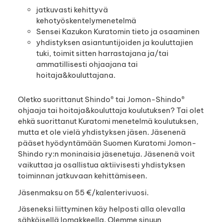
jatkuvasti kehittyvä
kehotyöskentelymenetelmä
Sensei Kazukon Kuratomin tieto ja osaaminen
yhdistyksen asiantuntijoiden ja kouluttajien
tuki, toimit sitten harrastajana ja/tai
ammatillisesti ohjaajana tai
hoitaja&kouluttajana.
Oletko suorittanut Shindo® tai Jomon-Shindo®
ohjaaja tai hoitaja&kouluttaja koulutuksen? Tai olet
ehkä suorittanut Kuratomi menetelmä koulutuksen,
mutta et ole vielä yhdistyksen jäsen. Jäsenenä
pääset hyödyntämään Suomen Kuratomi Jomon-
Shindo ry:n moninaisia jäsenetuja. Jäsenenä voit
vaikuttaa ja osallistua aktiivisesti yhdistyksen
toiminnan jatkuvaan kehittämiseen.
Jäsenmaksu on 55 €/kalenterivuosi.
Jäseneksi liittyminen käy helposti alla olevalla
sähköisellä lomakkeella. Olemme sinuun