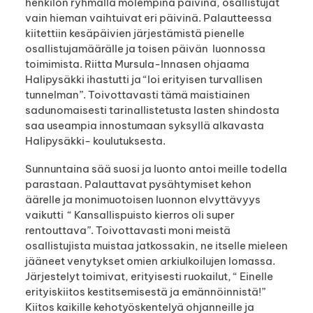
henkilön ryhmällä molempina päivinä, osallistujat
vain hieman vaihtuivat eri päivinä. Palautteessa
kiitettiin kesäpäivien järjestämistä pienelle
osallistujamäärälle ja toisen päivän luonnossa
toimimista. Riitta Mursula-Innasen ohjaama
Halipysäkki ihastutti ja “loi erityisen turvallisen
tunnelman”. Toivottavasti tämä maistiainen
sadunomaisesti tarinallistetusta lasten shindosta
saa useampia innostumaan syksyllä alkavasta
Halipysäkki- koulutuksesta.
Sunnuntaina sää suosi ja luonto antoi meille todella
parastaan. Palauttavat pysähtymiset kehon
äärelle ja monimuotoisen luonnon elvyttävyys
vaikutti “ Kansallispuisto kierros oli super
rentouttava”. Toivottavasti moni meistä
osallistujista muistaa jatkossakin, ne itselle mieleen
jääneet venytykset omien arkiulkoilujen lomassa.
Järjestelyt toimivat, erityisesti ruokailut, “ Einelle
erityiskiitos kestitsemisestä ja emännöinnistä!”
Kiitos kaikille kehotyöskentelyä ohjanneille ja