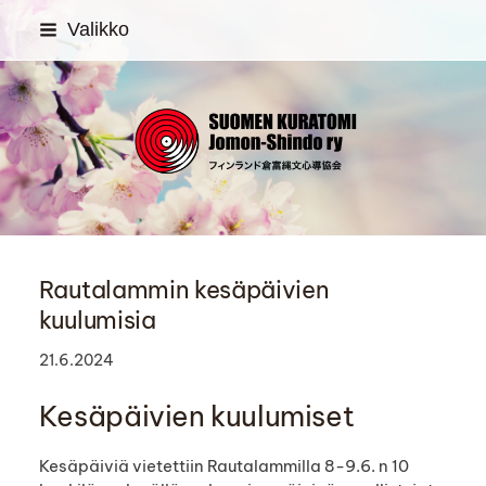
Siirry
Valikko
sivun
sisältöön
SUOMEN KURATOMI Jom
Rautalammin kesäpäivien
kuulumisia
21.6.2024
Kesäpäivien kuulumiset
Kesäpäiviä vietettiin Rautalammilla 8-9.6. n 10